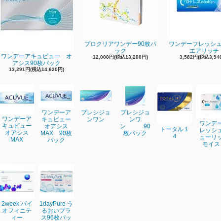
プロクリアワンデー90枚パ
ワンデーフレッシ
ック
エアリッチ
ワンデーアキュビュー オ
12,000円(税込13,200円)
3,582円(税込3,94
アシス90枚パック
13,291円(税込14,620円)
ワンデーア
プレシジョ
プレシジョ
ワンデーア
キュビュー
ンワン
ンワ
ワンデ
キュビュー
オアシス
ン 90
トータル１
レッシ
オアシス
MAX 90枚
枚パック
４
ューリ
MAX
パック
モイス
2week バイ
1dayPure う
オフィニテ
るおいプラ
ィー
ス96枚パッ