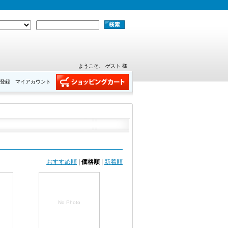
ようこそ、 ゲスト 様
登録
マイアカウント
おすすめ順
|
価格順
|
新着順
No Photo