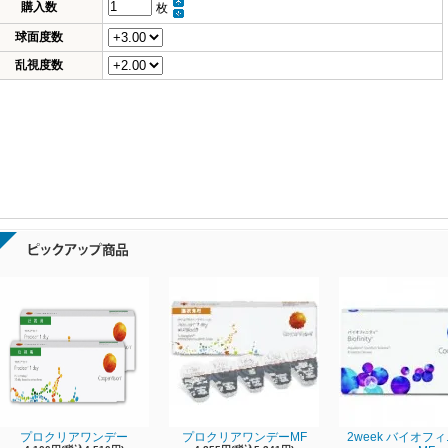
購入数
枚
球面度数
乱視度数
プロクリアワンデー
プロクリアワンデーMF
2week バイオフ