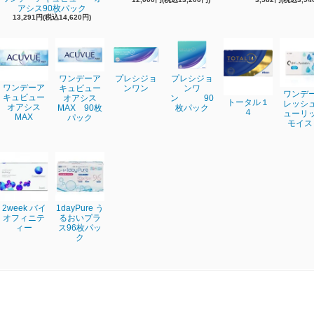
アシス90枚パック
13,291円(税込14,620円)
ワンデーア
プレシジョ
プレシジョ
ワンデーア
キュビュー
ンワン
ンワ
ワンデ
キュビュー
オアシス
ン 90
トータル１
レッシ
オアシス
MAX 90枚
枚パック
４
ューリ
MAX
パック
モイス
2week バイ
1dayPure う
オフィニテ
るおいプラ
ィー
ス96枚パッ
ク