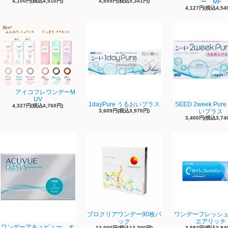
4,100円(税込4,510円)
4,855円(税込5,341円)
ー MF
4,127円(税込4,54
アイコフレワンデーM
UV
1dayPure うるおいプラス
SEED 2week Pur
4,327円(税込4,760円)
3,609円(税込3,970円)
いプラス
3,400円(税込3,74
プロクリアワンデー90枚パ
ワンデーフレッシ
ック
エアリッチ
ワンデーアキュビュー オ
12,000円(税込13,200円)
3,582円(税込3,94