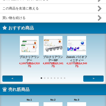
この商品を友達に教える
買い物を続ける
おすすめ商品
プロクリアワン
プロクリアワン
2week バイオフ
デイリーズ
デー
デーMF
ィニティー
ータルワ
4,100円(税込4,510
4,855円(税込5,341
4,127円(税込4,540
5,264円(税込5
円)
円)
円)
円)
<
>
売れ筋商品
No.1
No.2
No.3
No.4