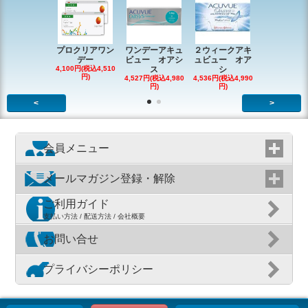
プロクリアワン
ワンデーアキュ
２ウィークアキ
ワンデーバ
デー
ビュー オアシ
ュビュー オア
メディック
4,100円(税込4,510
ス
シ
ー
円)
4,527円(税込4,980
4,536円(税込4,990
5,482円(税込6
円)
円)
円)
<
>
会員メニュー
メールマガジン登録・解除
ご利用ガイド
支払い方法 / 配送方法 / 会社概要
お問い合せ
プライバシーポリシー