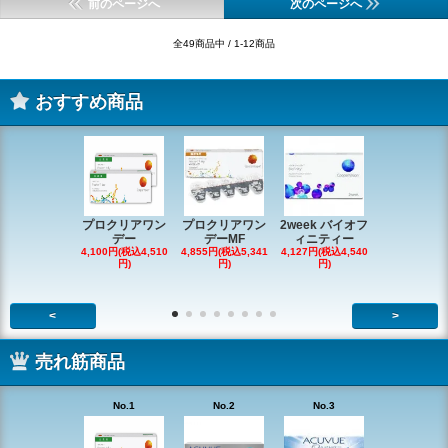
前のページへ
次のページへ
全49商品中 / 1-12商品
おすすめ商品
プロクリアワン
プロクリアワン
2week バイオフ
デイリーズ
デー
デーMF
ィニティー
ータルワ
4,100円(税込4,510
4,855円(税込5,341
4,127円(税込4,540
5,264円(税込5
円)
円)
円)
円)
<
>
売れ筋商品
No.1
No.2
No.3
No.4