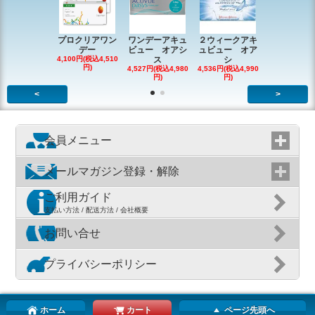
プロクリアワン
ワンデーアキュ
２ウィークアキ
ワンデーバ
デー
ビュー オアシ
ュビュー オア
メディック
4,100円(税込4,510
ス
シ
ー
円)
4,527円(税込4,980
4,536円(税込4,990
5,482円(税込6
円)
円)
円)
<
>
会員メニュー
メールマガジン登録・解除
ご利用ガイド
支払い方法 / 配送方法 / 会社概要
お問い合せ
プライバシーポリシー
ホーム
カート
ページ先頭へ