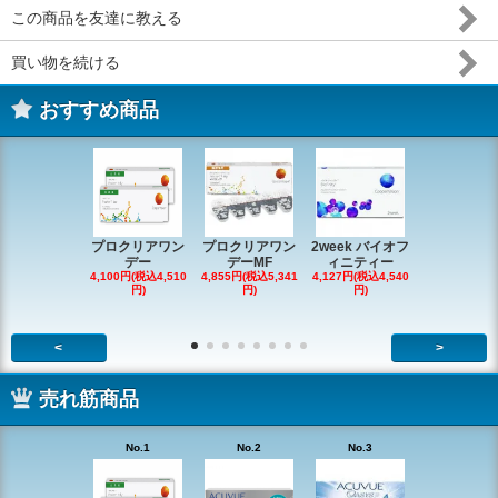
この商品を友達に教える
買い物を続ける
おすすめ商品
プロクリアワン
プロクリアワン
2week バイオフ
デイリーズ
デー
デーMF
ィニティー
ータルワ
4,100円(税込4,510
4,855円(税込5,341
4,127円(税込4,540
5,264円(税込5
円)
円)
円)
円)
<
>
売れ筋商品
No.1
No.2
No.3
No.4