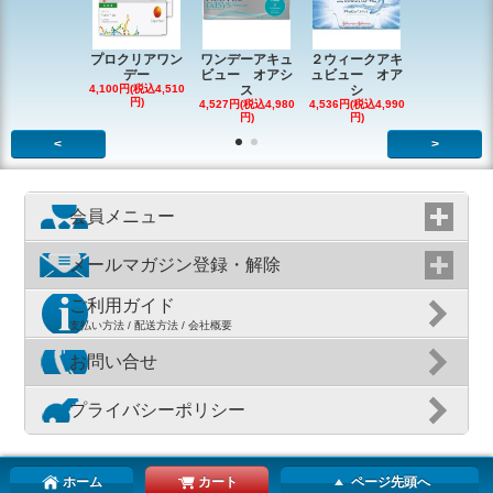
プロクリアワン
ワンデーアキュ
２ウィークアキ
ワンデーバ
デー
ビュー オアシ
ュビュー オア
メディック
4,100円(税込4,510
ス
シ
ー
円)
4,527円(税込4,980
4,536円(税込4,990
5,482円(税込6
円)
円)
円)
<
>
会員メニュー
メールマガジン登録・解除
ご利用ガイド
支払い方法 / 配送方法 / 会社概要
お問い合せ
プライバシーポリシー
ホーム
カート
ページ先頭へ