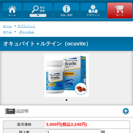
ホーム
>
サプリメント
ホーム
>
ボシュロム
オキュバイト＋ルテイン（ocuvite）
商品説明
3,000円(税込3,240円)
販売価格
個
購入数