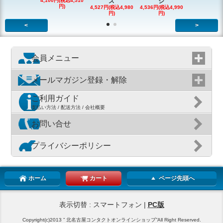
4,100円(税込4,510
ス
シ
ー
円)
4,527円(税込4,980
4,536円(税込4,990
5,482円(税込6
円)
円)
円)
<
>
会員メニュー
メールマガジン登録・解除
ご利用ガイド
支払い方法 / 配送方法 / 会社概要
お問い合せ
プライバシーポリシー
ホーム
カート
ページ先頭へ
表示切替 : スマートフォン |
PC版
Copyright(c)2013 ” 北名古屋コンタクトオンラインショップ”All Right Reserved.