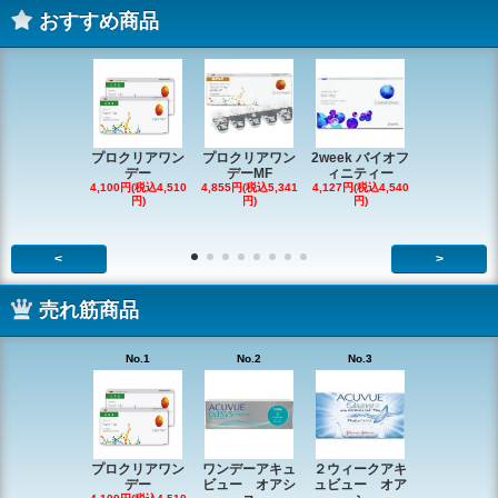
おすすめ商品
プロクリアワン
プロクリアワン
2week バイオフ
デイリーズ
デー
デーMF
ィニティー
ータルワ
4,100円(税込4,510
4,855円(税込5,341
4,127円(税込4,540
5,264円(税込5
円)
円)
円)
円)
<
>
売れ筋商品
No.1
No.2
No.3
No.4
プロクリアワン
ワンデーアキュ
２ウィークアキ
ワンデーバ
デー
ビュー オアシ
ュビュー オア
メディック