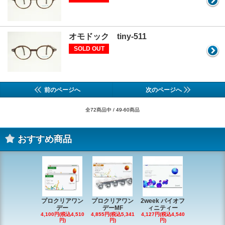
オモドック tiny-511
SOLD OUT
前のページへ
次のページへ
全72商品中 / 49-60商品
おすすめ商品
プロクリアワン
プロクリアワン
2week バイオフ
デイリーズ
デー
デーMF
ィニティー
ータルワ
4,100円(税込4,510
4,855円(税込5,341
4,127円(税込4,540
5,264円(税込5
円)
円)
円)
円)