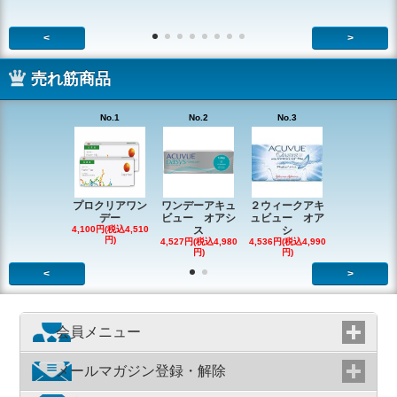
<
>
売れ筋商品
No.1
No.2
No.3
No.4
プロクリアワン
ワンデーアキュ
２ウィークアキ
ワンデーバ
デー
ビュー オアシ
ュビュー オア
メディック
4,100円(税込4,510
ス
シ
ー
円)
4,527円(税込4,980
4,536円(税込4,990
5,482円(税込6
円)
円)
円)
<
>
会員メニュー
メールマガジン登録・解除